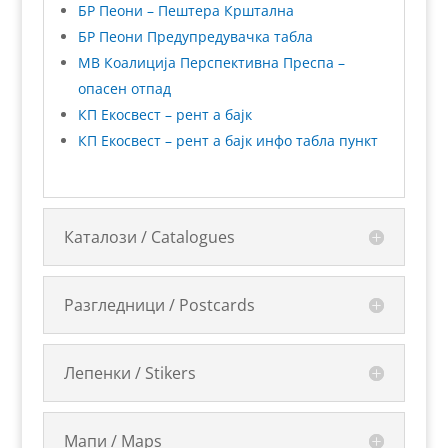
БР Пеони – Пештера Крштална
БР Пеони Предупредувачка табла
МВ Коалиција Перспективна Преспа –
опасен отпад
КП Екосвест – рент а бајк
КП Екосвест – рент а бајк инфо табла пункт
Каталози / Catalogues
Разгледници / Postcards
Лепенки / Stikers
Мапи / Maps