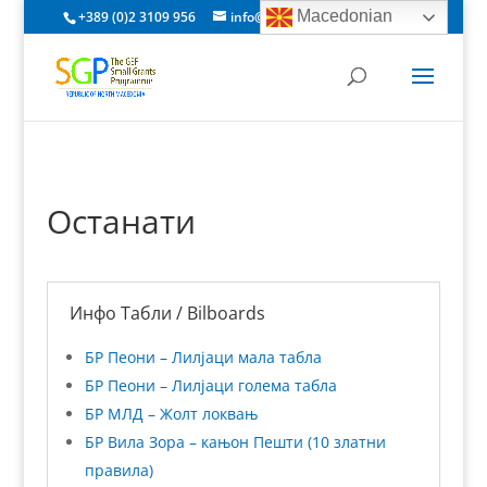
Macedonian
+389 (0)2 3109 956
info@gefsgpmacedonia.org.mk
Останати
Инфо Табли / Bilboards
БР Пеони – Лилјаци мала табла
БР Пеони – Лилјаци голема табла
БР МЛД – Жолт локвањ
БР Вила Зора – кањон Пешти (10 златни
правила)