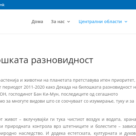
.mk
Дома
За нас
Централни области
ошката разновидност
растенија и животни на планетата претставува итен приоритет,
т периодот 2011-2020 како Декада на билошката разновидност 
 ОН, господинот Бан Ки-Мун, последиците од сегашното
мо за многуте видови што се соочуваат со изумирање, туку и за
 живот – вклучувајќи ги тука чистиот воздух и водата, хран
а и природната контрола врз штетниците и болестите – завис
иродно наследство. И додека естетската, културната и духов