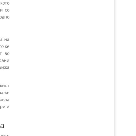
кото
и со
одно
и на
то ќе
т во
брани
грижа
киот
вање
 оваа
ари и
а
ните