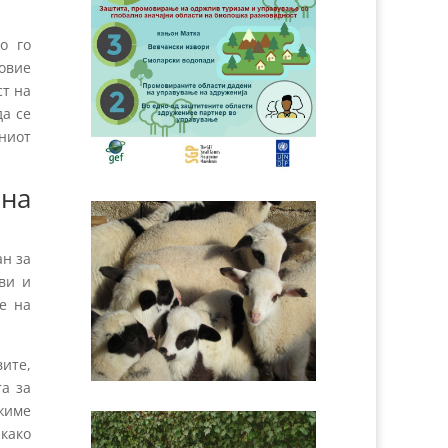
о го
овие
ст на
да се
лниот
 на
ан за
ви и
е на
вите,
та за
жиме
како