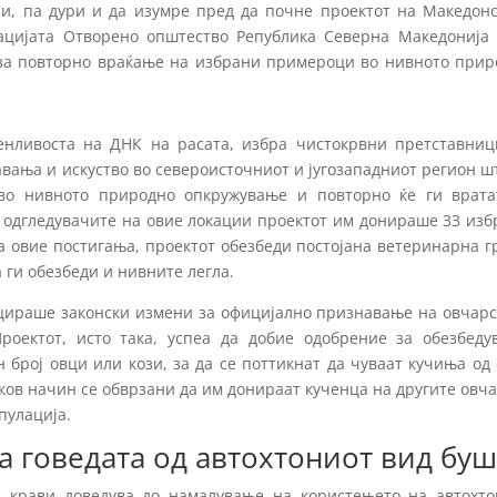
и, па дури и да изумре пред да почне проектот на Македонс
ацијата Отворено општество Република Северна Македонија 
– за повторно враќање на избрани примероци во нивното прир
енливоста на ДНК на расата, избра чистокрвни претставниц
авања и искуство во североисточниот и југозападниот регион ш
во нивното природно опкружување и повторно ќе ги врата
а одгледувачите на овие локации проектот им донираше 33 из
а овие постигања, проектот обезбеди постојана ветеринарна 
 ги обезбеди и нивните легла.
цираше законски измени за официјално признавање на овчарс
роектот, исто така, успеа да добие одобрение за обезбеду
број овци или кози, за да се поттикнат да чуваат кучиња од
аков начин се обврзани да им донираат кученца на другите овч
пулација.
 говедата од автохтониот вид буш
а крави доведува до намалување на користењето на автохто