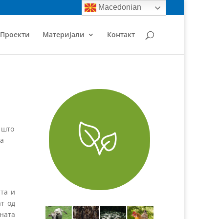
Macedonian
Проекти
Материјали
Контакт
 што
на
ата и
ат од
ната