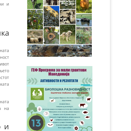
ни и
ка
ната
ност
живот
ањето
астот
ката
ната
а на
о и