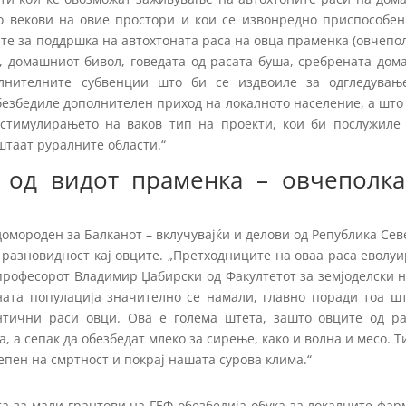
о векови на овие простори и кои се извонредно приспособен
те за поддршка на автохтоната раса на овца праменка (овчепо
, домашниот бивол, говедата од расата буша, сребрената дом
олнителните субвенции што би се издвоиле за одгледувањ
езбедиле дополнителен приход на локалното население, а што
 стимулирањето на ваков тип на проекти, кои би послужиле 
штаат руралните области.“
 од видот праменка – овчеполк
домороден за Балканот – вклучувајќи и делови од Република Се
 разновидност кај овците. „Претходниците на оваа раса еволу
и професорот Владимир Џабирски од Факултетот за земјоделски 
ата популација значително се намали, главно поради тоа шт
нтични раси овци. Ова е голема штета, зашто овците од ра
 а сепак да обезбедат млеко за сирење, како и волна и месо. Т
тепен на смртност и покрај нашата сурова клима.“
а за мали грантови на ГЕФ обезбедија обука за локалните фа