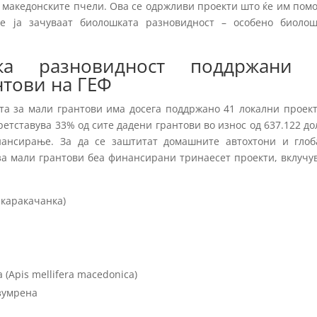
и македонските пчели. Ова се одржливи проекти што ќе им пом
е ја зачуваат биолошката разновидност – особено биолош
ка разновидност поддржани 
нтови на ГЕФ
ата за мали грантови има досега поддржано 41 локални проек
етставува 33% од сите дадени грантови во износ од 637.122 д
нансирање. За да се заштитат домашните автохтони и глоб
за мали грантови беа финансирани тринаесет проекти, вклучу
 каракачанка)
(Apis mellifera macedonica)
зумрена