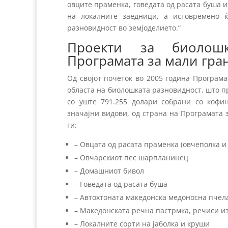
овците праменка, говедата од расата буша 
на локалните заедници, а истовремено ќ
разновидност во земјоделието.“
Проекти за биолош
Програмата за мали гра
Од својот почеток во 2005 година Програм
областа на биолошката разновидност, што пр
со уште 791.255 долари собрани со кофи
значајни видови, од страна на Програмата 
ги:
– Овцата од расата праменка (овчеполка и
– Овчарскиот пес шарпланинец
– Домашниот бивол
– Говедата од расата буша
– Автохтоната македонска медоносна пчела 
– Македонската речна пастрмка, речиси и
– Локалните сорти на јаболка и круши