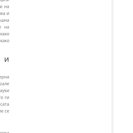
и на
лка и
ашна
е на
 како
како
а и
верна
ирале
науки
о ги
сата
ие се
рмери