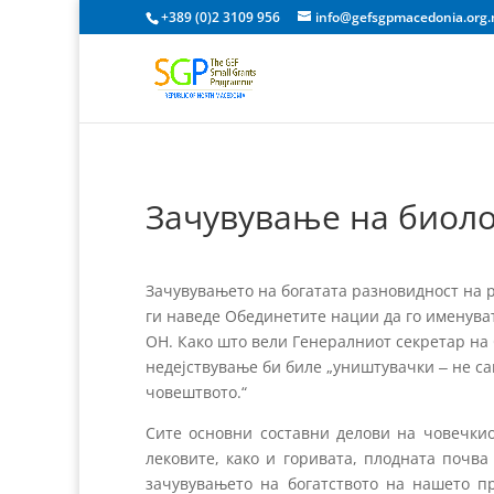
+389 (0)2 3109 956
info@gefsgpmacedonia.org
Зачувување на биол
Зачувувањето на богатата разновидност на 
ги наведе Обединетите нации да го именува
ОН. Како што вели Генералниот секретар на
недејствување би биле „уништувачки ‒ не са
човештвото.“
Сите основни составни делови на човечкиот
лековите, како и горивата, плодната почв
зачувувањето на богатството на нашето пр