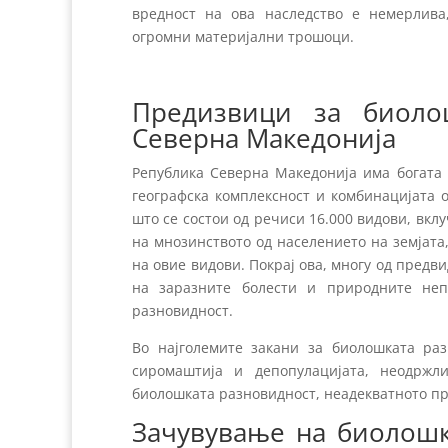
вредност на ова наследство е немерлив
огромни материјални трошоци.
Предизвици за биоло
Северна Македонија
Република Северна Македонија има богата 
географска комплексност и комбинацијата 
што се состои од речиси 16.000 видови, вкл
на мнозинството од населението на земјата
на овие видови. Покрај ова, многу од предв
на заразните болести и природните неп
разновидност.
Во најголемите закани за биолошката ра
сиромаштија и депопулацијата, неодржли
биолошката разновидност, неадекватното пр
Зачувување на биолошк