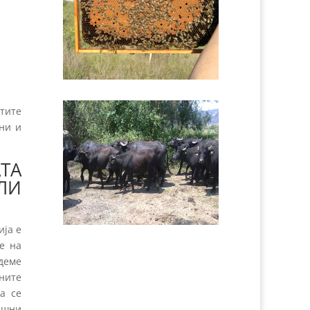
стите
ни и
ТА
ЛИ
ија е
е на
адеме
ните
а се
ашни