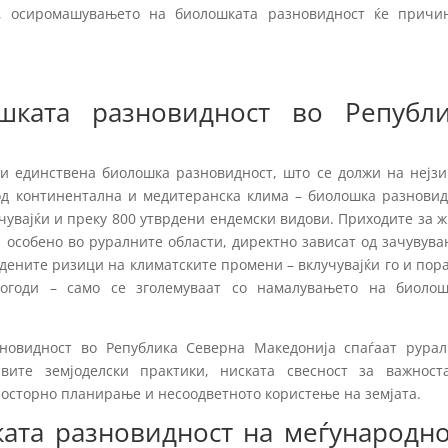
а, осиромашувањето на биолошката разновидност ќе причи
шката разновидност во Републи
и единствена биолошка разновидност, што се должи на нејзи
од континентална и медитеранска клима – биолошка разновид
учувајќи и преку 800 утврдени ендемски видови. Приходите за 
, особено во руралните области, директно зависат од зачувув
идените ризици на климатските промени – вклучувајќи го и пор
огоди – само се зголемуваат со намалувањето на биолош
зновидност во Република Северна Македонија спаѓаат рурал
вите земјоделски практики, ниската свесност за важност
осторно планирање и несоодветното користење на земјата.
ата разновидност на меѓународн