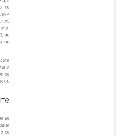
а се
едум
ство,
ија.
0, во
латно
асата
ѓани
ои се
вски,
те
вање
одна
 ѝ се