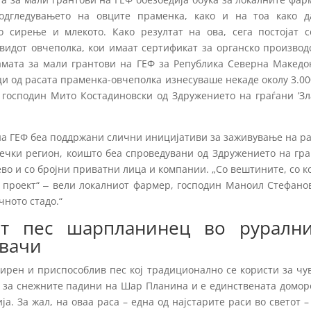
одгледувањето на овците праменка, како и на тоа како д
о сирење и млекото. Како резултат на ова, сега постојат с
видот овчеполка, кои имаат сертификат за органско производ
мата за мали грантови на ГЕФ за Република Северна Македон
вци од расата праменка-овчеполка изнесуваше некаде околу 3.00
и господин Мито Костадиновски од Здружението на граѓани ’З
на ГЕФ беа поддржани слични иницијативи за заживување на р
ечки регион, коишто беа спроведувани од Здружението на гра
во и со бројни приватни лица и компании. „Со вештините, со к
ј проект“ ‒ вели локалниот фармер, господин Маноил Стефано
чното стадо.“
от пес шарпланинец во рурални
увачи
ирен и приспособлив пес кој традиционално се користи за чу
н за снежните падини на Шар Планина и е единствената домор
а. За жал, на оваа раса – една од најстарите раси во светот –