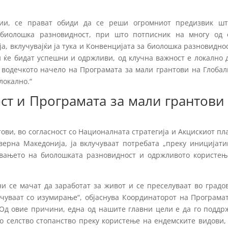
ции, се прават обиди да се реши огромниот предизвик шт
 биолошка разновидност, при што потписник на многу од 
, вклучувајќи ја тука и Конвенцијата за биолошка разновидно
и ќе бидат успешни и одржливи, од клучна важност е локално 
е водечкото начело на Програмата за мали грантови на Глоба
локално.“
т и Програмата за мали грантови
ови, во согласност со Националната стратегија и Акцискиот пл
ерна Македонија, ја вклучуваат потребата „преку иницијати
увањето на биолошката разновидност и одржливото користењ
ни се мачат да заработат за живот и се преселуваат во градо
очуваат со изумирање“, објаснува Координаторот на Програма
„Од овие причини, една од нашите главни цели е да го поддр
 селство стопанство преку користење на ендемските видови, 