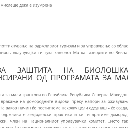
се мислеше дека е изумрена
поттикнување на одржливиот туризам и за управување со обла
ност, вклучувајќи ги тука кањонот Матка, изворите во Вевча
ЗА ЗАШТИТА НА БИОЛОШКА
НСИРАНИ ОД ПРОГРАМАТА ЗА МА
та за мали грантови во Република Република Северна Македон
е враќање на домородните видови преку напори за оживувањ
На ваков начин ќе постигнеме неколку цели одеднаш – ќе созд
 одржливите земјоделски практики и ќе ги вратиме домород
вски, член на Националниот управувачки комитет. „Исто так
ти кои ќе овозможат заживување на автохтоните раси на дом