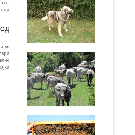
огнат
ката
од
ти во
олари
ално
вајќи