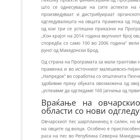
што се однесуваше на сите аспекти на 
произведуваат и дистрибуираат органскот
одгледувалишта на овцата праменка од под
од кои три се успешни приказни на Програ
„Кон крајот на 2014 година вкупниот број о
споредба со само 100 во 2006 година“ вел
руно‘ од Македонски Брод.
Од страна на Програмата за мали грантови 
праменка и во источниот малешевско-пијан
„Напредок” во соработка со општината Пехче
здобивме преку обуката овозможена од ово
„успеавме да одгледаме 160 јагниња од први
Враќање на овчарски
области со нови одглед
Овчарскиот пес шарпланинец е силен, но м
на овците од волци. Особено е приспособе
раса на пес во Република Северна Македониј