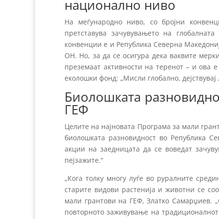
национално ниво
На меѓународно ниво, со бројни конвен
претставува зачувувањето на глобалната
конвенции е и Република Северна Македонија
ОН. Но, за да се осигура дека ваквите мерк
преземаат активности на теренот – и ова 
еколошки фонд: „Мисли глобално, дејствувај 
Биолошката разновиднос
ГЕФ
Целите на најновата Програма за мали грант
биолошката разновидност во Република Сев
акции на заедницата да се воведат зачув
пејзажите.“
„Кога толку многу луѓе во руралните среди
старите видови растенија и животни се со
мали грантови на ГЕФ, Златко Самарџиев. 
повторното заживување на традиционалното