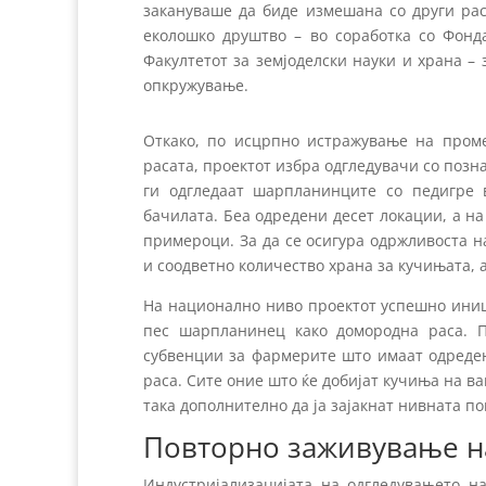
закануваше да биде измешана со други рас
еколошко друштво – во соработка со Фонд
Факултетот за земјоделски науки и храна 
опкружување.
Откако, по исцрпно истражување на пром
расата, проектот избра одгледувачи со позн
ги одгледаат шарпланинците со педигре 
бачилата. Беа одредени десет локации, а н
примероци. За да се осигура одржливоста н
и соодветно количество храна за кучињата, а
На национално ниво проектот успешно ини
пес шарпланинец како домородна раса. П
субвенции за фармерите што имаат одреден 
раса. Сите оние што ќе добијат кучиња на в
така дополнително да ја зајакнат нивната по
Повторно заживување на
Индустријализацијата на одгледувањето н