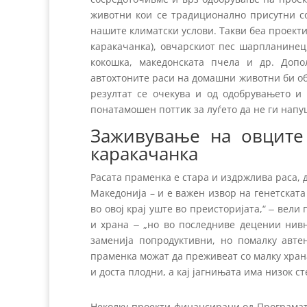
животни кои се традиционално присутни с
нашите климатски услови. Такви беа проекти
каракачанка), овчарскиот пес шарпланинец
кокошка, македонската пчела и др. Доп
автохтоните раси на домашни животни би об
резултат се очекува и од одобрувањето и
понатамошен поттик за луѓето да не ги напу
Заживување на овците
каракачанка
Расата праменка е стара и издржлива раса, 
Македонија – и е важен извор на генетската
во овој крај уште во преисторијата,“ ‒ вел
и храна ‒ „но во последниве децении нивн
заменија попродуктивни, но помалку авте
праменка можат да преживеат со малку храна,
и доста плодни, а кај јагнињата има низок с
Неколку проекти финансирани од Програмат